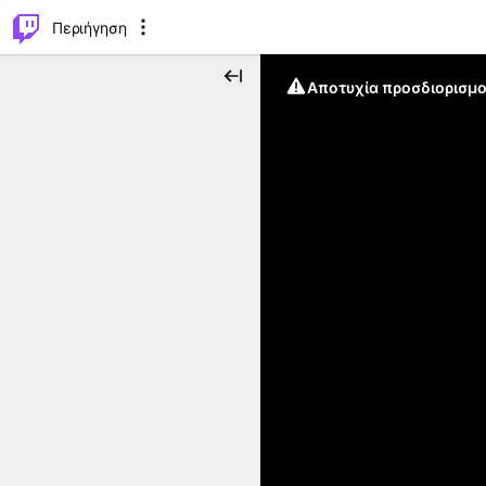
..
⌥
P
Περιήγηση
Αποτυχία προσδιορισμο