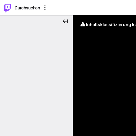
.
⌥
P
Durchsuchen
Inhaltsklassifizierung 