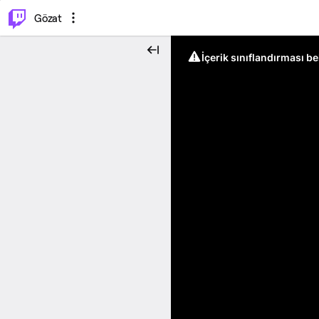
⌥
P
Gözat
İçerik sınıflandırması b