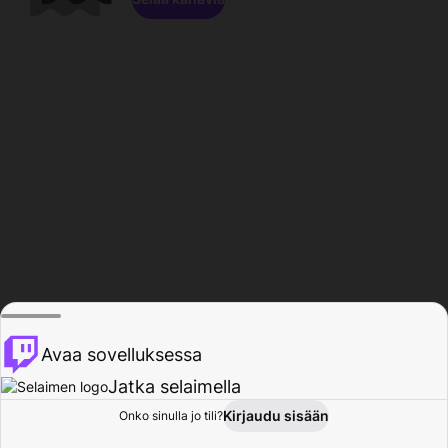
Avaa sovelluksessa
Jatka selaimella
Kirjaudu sisään
Onko sinulla jo tili?
Koti
Selaa
Toiminta
Profiili