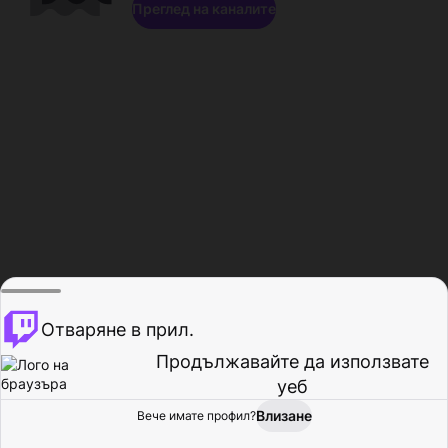
Преглед на каналите
Отваряне в прил.
Продължавайте да използвате
уеб
Влизане
Вече имате профил?
Начало
Преглед
Активност
Профил