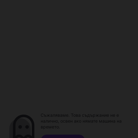
Съжаляваме. Това съдържание не е
налично, освен ако нямате машина на
времето.