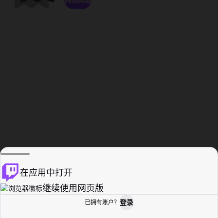
在应用中打开
继续使用网页版
登录
已拥有账户？
主页
浏览
活动纪录
个人资料