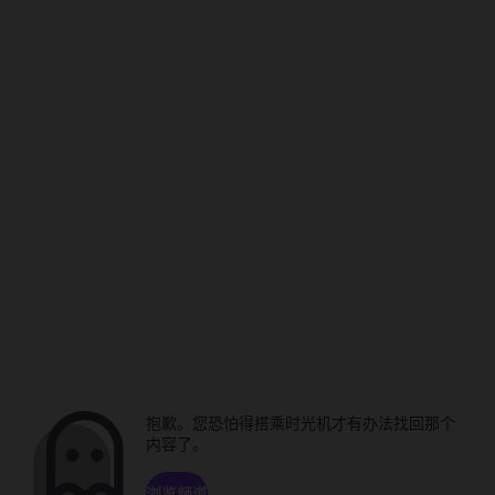
抱歉。您恐怕得搭乘时光机才有办法找回那个
内容了。
浏览频道