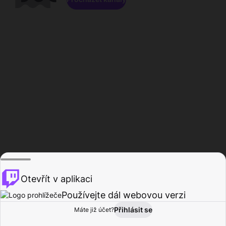
Otevřít v aplikaci
Používejte dál webovou verzi
Přihlásit se
Máte již účet?
Domů
Procházet
Aktivita
Profil