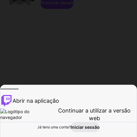
Procurar canais
Abrir na aplicação
Continuar a utilizar a versão
web
Iniciar sessão
Já tens uma conta?
Página inicial
Procurar
Atividade
Perfil