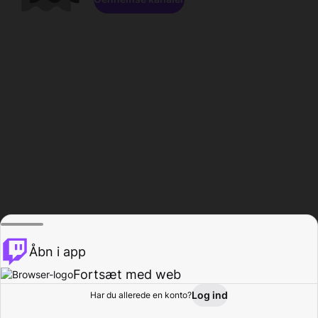
Åbn i app
Fortsæt med web
Log ind
Har du allerede en konto?
Hjem
Gennemse
Aktivitet
Profil