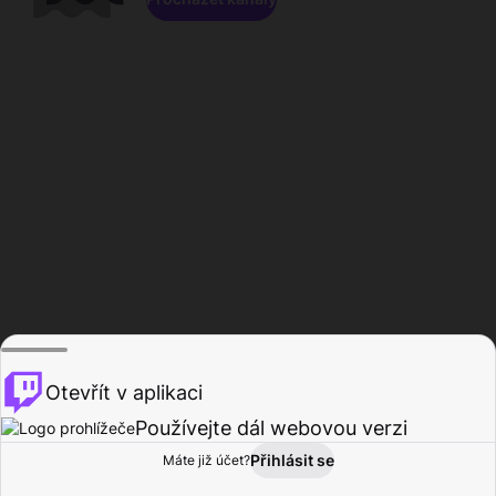
Otevřít v aplikaci
Používejte dál webovou verzi
Přihlásit se
Máte již účet?
Domů
Procházet
Aktivita
Profil