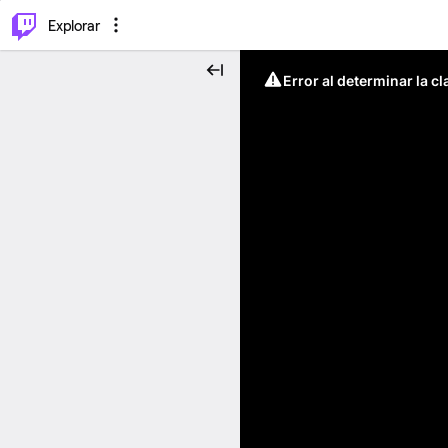
⌥
P
Explorar
Error al determinar la c