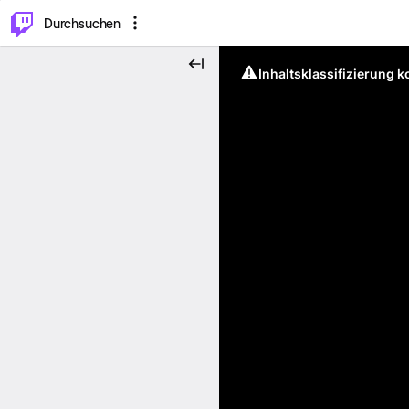
.
⌥
P
Durchsuchen
Inhaltsklassifizierung 