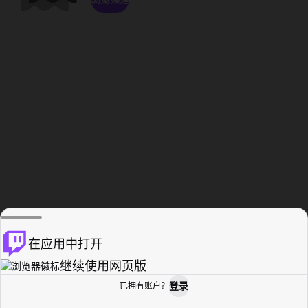
在应用中打开
继续使用网页版
登录
已拥有账户？
主页
浏览
活动纪录
个人资料