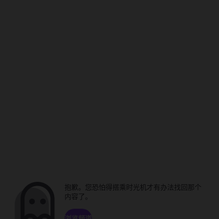
抱歉。您恐怕得搭乘时光机才有办法找回那个
内容了。
浏览频道