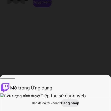
Duyệt kênh
Mở trong Ứng dụng
Tiếp tục sử dụng web
Đăng nhập
Bạn đã có tài khoản?
Trang chủ
Duyệt
Hoạt động
Hồ sơ