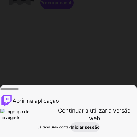
Procurar canais
Abrir na aplicação
Continuar a utilizar a versão
web
Iniciar sessão
Já tens uma conta?
Página inicial
Procurar
Atividade
Perfil