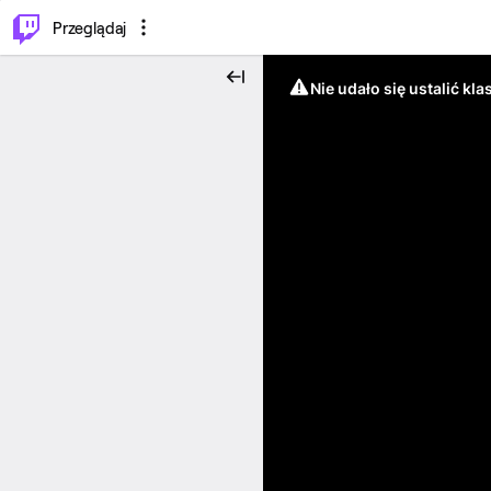
…
⌥
P
Przeglądaj
Nie udało się ustalić klas