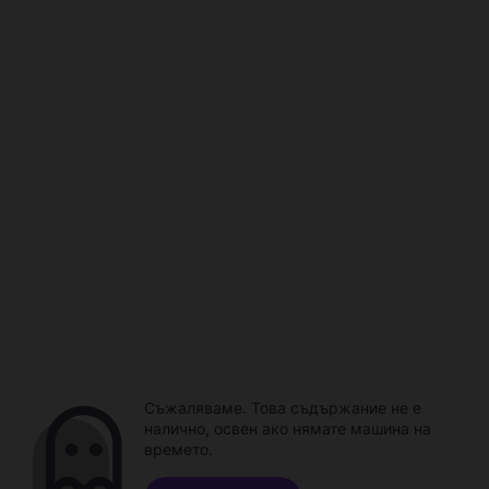
Съжаляваме. Това съдържание не е
налично, освен ако нямате машина на
времето.