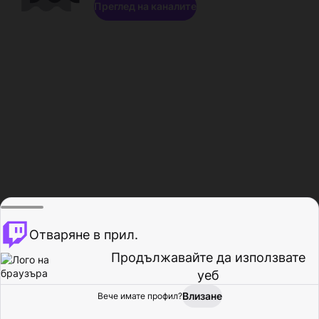
Преглед на каналите
Отваряне в прил.
Продължавайте да използвате
уеб
Влизане
Вече имате профил?
Начало
Преглед
Активност
Профил