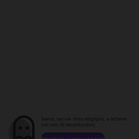
Sajnos, hacsak nincs időgéped, a tartalom
már nem áll rendelkezésre.
Böngészés a csatornák között