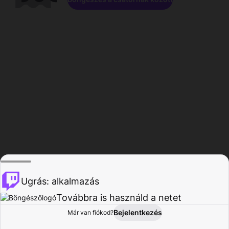
Ugrás: alkalmazás
Továbbra is használd a netet
Bejelentkezés
Már van fiókod?
Főoldal
Böngészés
Tevékenység
Profil