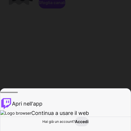
Sfoglia canali
Apri nell'app
Continua a usare il web
Accedi
Hai già un account?
Base
Sfoglia
Attività
Profilo