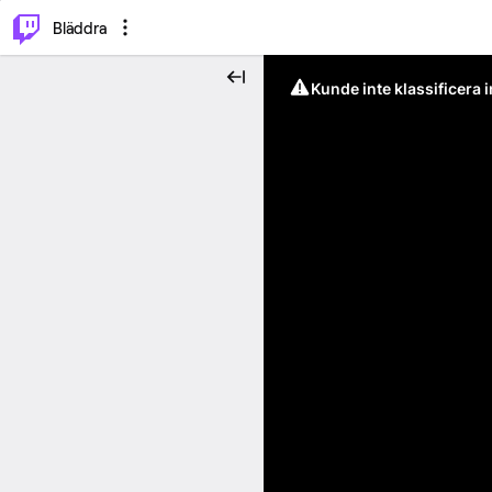
⌥
P
Bläddra
Kunde inte klassificera 