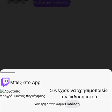
Αναζήτηση καναλιών
Μπες στο App
Συνέχισε να χρησιμοποιείς
την έκδοση ιστού
Σύνδεση
Έχεις ήδη λογαριασμό;
Αρχική σελίδα
Περιήγηση
Δραστηριότητα
Προφίλ