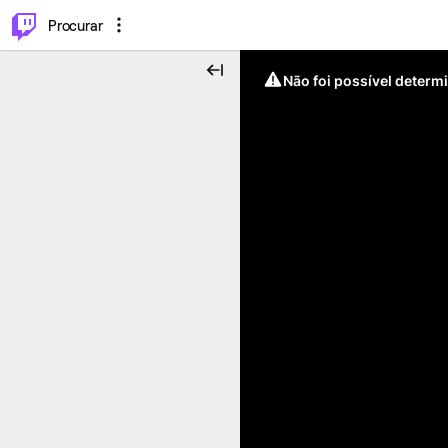
.
⌥
P
Procurar
Não foi possível determ