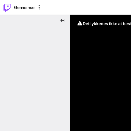
⌥
P
Gennemse
Det lykkedes ikke at be