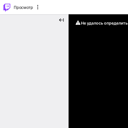
.
⌥
P
Просмотр
Не удалось определит