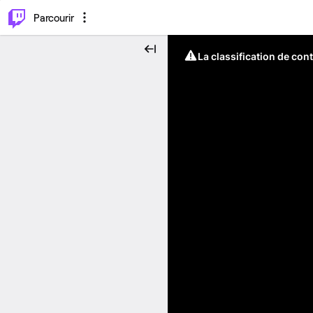
⌥
P
Parcourir
La classification de con