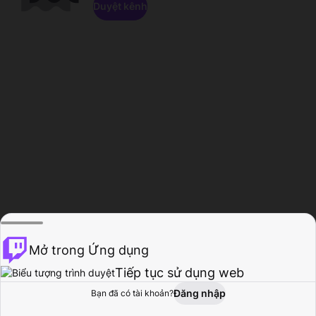
Duyệt kênh
Mở trong Ứng dụng
Tiếp tục sử dụng web
Đăng nhập
Bạn đã có tài khoản?
Trang chủ
Duyệt
Hoạt động
Hồ sơ