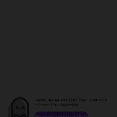
Sajnos, hacsak nincs időgéped, a tartalom
már nem áll rendelkezésre.
Böngészés a csatornák között