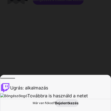
Ugrás: alkalmazás
Továbbra is használd a netet
Bejelentkezés
Már van fiókod?
Főoldal
Böngészés
Tevékenység
Profil