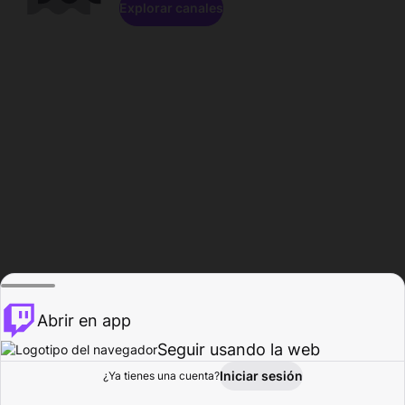
Explorar canales
Abrir en app
Seguir usando la web
Iniciar sesión
Página del
¿Ya tienes una cuenta?
Explorar
Actividad
Perfil
Creador