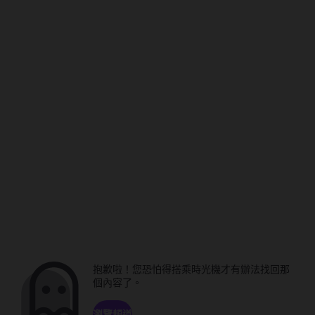
抱歉啦！您恐怕得搭乘時光機才有辦法找回那
個內容了。
瀏覽頻道