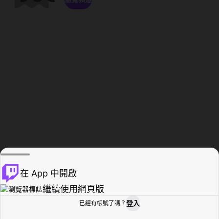
在 App 中開啟
繼續使用網頁版
登入
已經有帳號了嗎？
創作者基地
瀏覽
活動紀錄
個人檔案