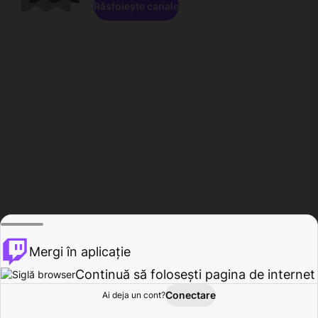
Răsfoiește canale
Mergi în aplicație
Continuă să folosești pagina de internet
Conectare
Ai deja un cont?
Acasă
Răsfoire
Activitate
Profil