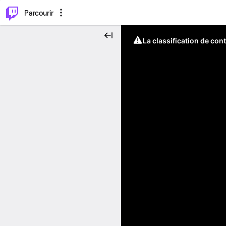
⌥
P
Parcourir
La classification de con