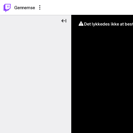
⌥
P
Gennemse
Det lykkedes ikke at be