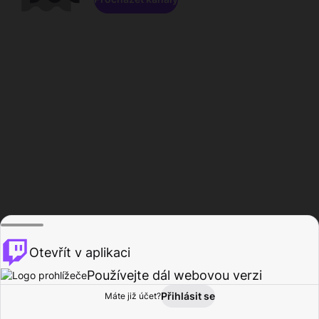
Otevřít v aplikaci
Používejte dál webovou verzi
Přihlásit se
Máte již účet?
Domů
Procházet
Aktivita
Profil