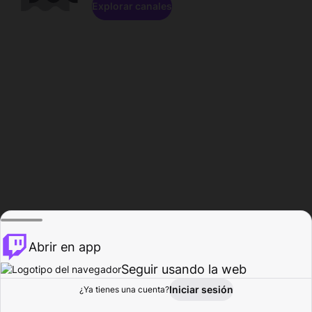
Explorar canales
Abrir en app
Seguir usando la web
Iniciar sesión
Página del
¿Ya tienes una cuenta?
Explorar
Actividad
Perfil
Creador