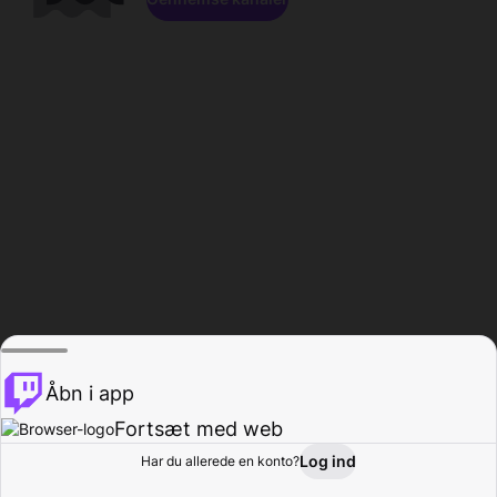
Åbn i app
Fortsæt med web
Log ind
Har du allerede en konto?
Hjem
Gennemse
Aktivitet
Profil