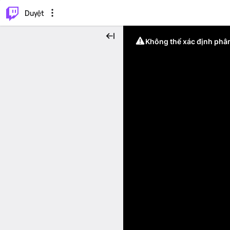
.
⌥
P
Duyệt
Không thể xác định phân