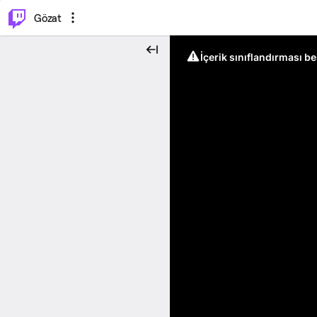
⌥
P
Gözat
İçerik sınıflandırması b