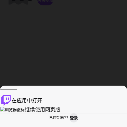
在应用中打开
继续使用网页版
登录
已拥有账户？
主页
浏览
活动纪录
个人资料