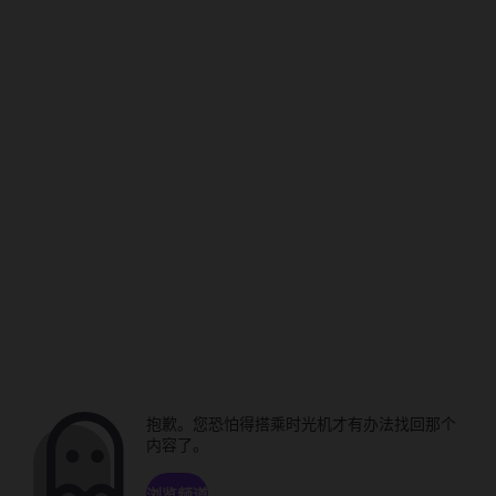
抱歉。您恐怕得搭乘时光机才有办法找回那个
内容了。
浏览频道