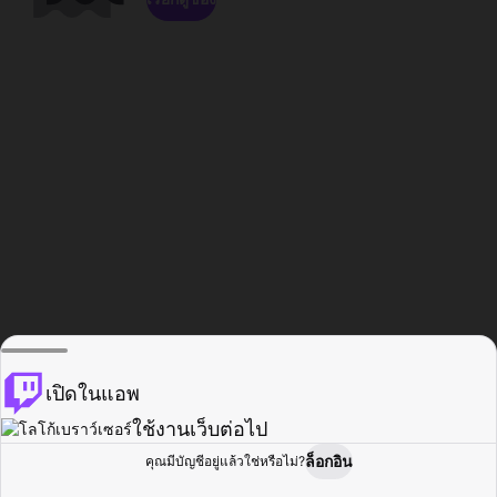
เปิดในแอพ
ใช้งานเว็บต่อไป
ล็อกอิน
คุณมีบัญชีอยู่แล้วใช่หรือไม่?
หน้าแรก
เรียกดู
กิจกรรม
โปรไฟล์