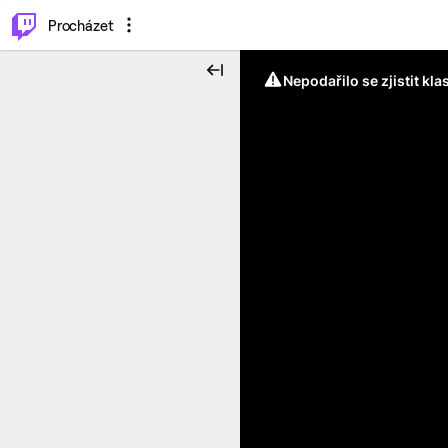
..
⌥
P
Procházet
Nepodařilo se zjistit kla