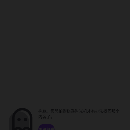
抱歉。您恐怕得搭乘时光机才有办法找回那个
内容了。
浏览频道