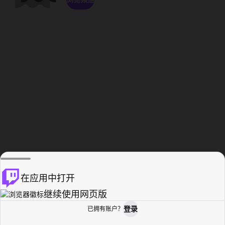
在应用中打开
继续使用网页版
登录
已拥有账户？
主页
浏览
活动纪录
个人资料