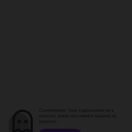
Съжаляваме. Това съдържание не е
налично, освен ако нямате машина на
времето.