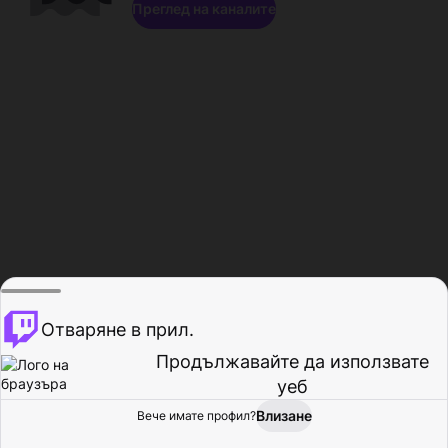
Преглед на каналите
Отваряне в прил.
Продължавайте да използвате
уеб
Влизане
Вече имате профил?
Начало
Преглед
Активност
Профил