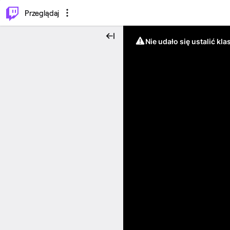
…
⌥
P
Przeglądaj
Nie udało się ustalić klas