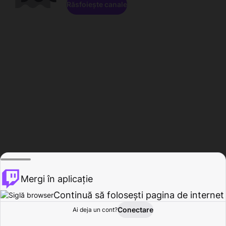
Răsfoiește canale
Mergi în aplicație
Continuă să folosești pagina de internet
Conectare
Ai deja un cont?
Acasă
Răsfoire
Activitate
Profil