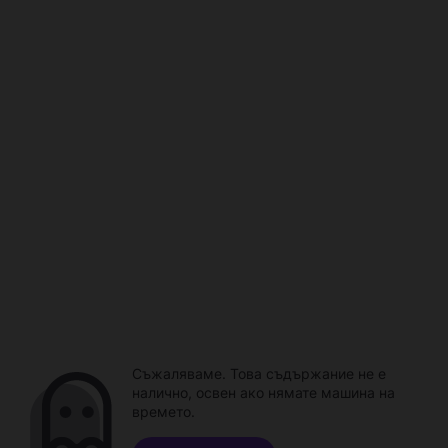
Съжаляваме. Това съдържание не е
налично, освен ако нямате машина на
времето.