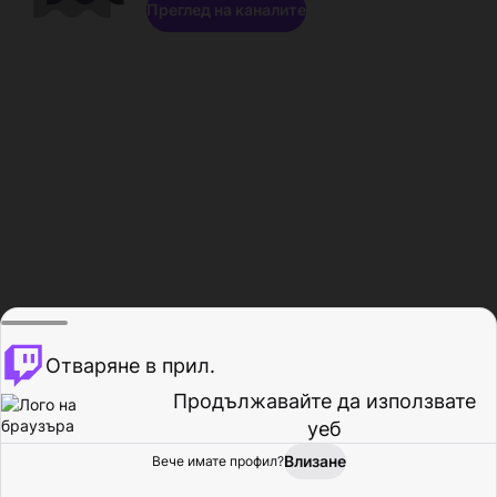
Преглед на каналите
Отваряне в прил.
Продължавайте да използвате
уеб
Влизане
Вече имате профил?
Начало
Преглед
Активност
Профил