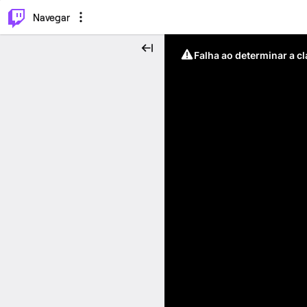
⌥
P
Navegar
Falha ao determinar a c