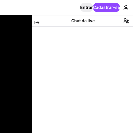
Entrar
Cadastrar-se
Chat da live