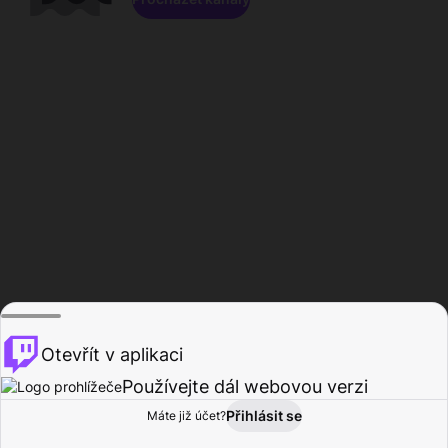
Otevřít v aplikaci
Používejte dál webovou verzi
Přihlásit se
Máte již účet?
Domů
Procházet
Aktivita
Profil