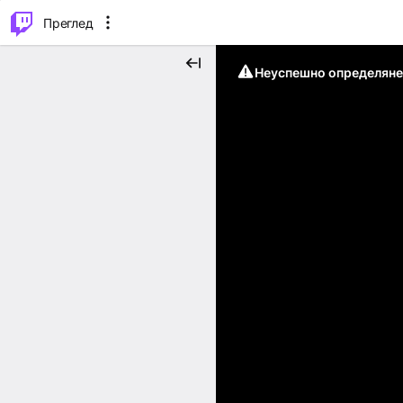
м...
⌥
P
Преглед
Неуспешно определяне