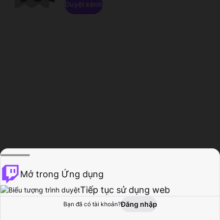
Duyệt kênh
Mở trong Ứng dụng
Tiếp tục sử dụng web
Đăng nhập
Bạn đã có tài khoản?
Trang chủ
Duyệt
Hoạt động
Hồ sơ