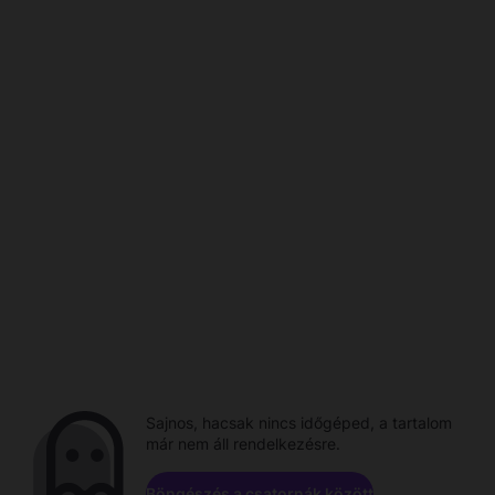
Sajnos, hacsak nincs időgéped, a tartalom
már nem áll rendelkezésre.
Böngészés a csatornák között