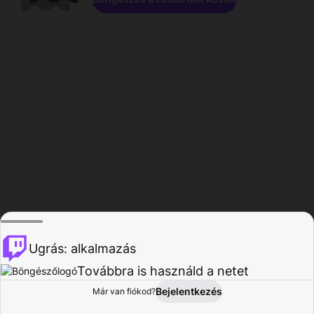
Ugrás: alkalmazás
Továbbra is használd a netet
Bejelentkezés
Már van fiókod?
Főoldal
Böngészés
Tevékenység
Profil